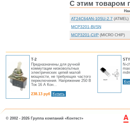
С этим товаром 
На
AT24C64AN-10SU-2.7
(ATMEL)
MCP3201-BI/SN
MCP3201-CI/P
(MICRO CHIP)
Т-2
STY
Предназначены для ручной
N-ch
коммутации низковольтных
max
электрических цепей малой
mdm
мощности, не требующих частого
переключения. Напряжение 250 В
Куп
Ток 16 А Кон...
238.13 руб
Купить
© 2002 - 2026 Группа компаний «Контест»